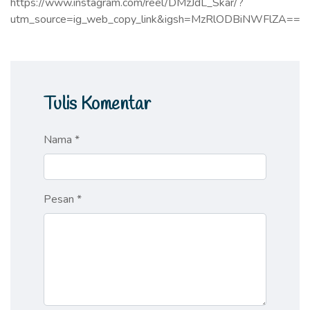
https://www.instagram.com/reel/DMzJdL_Skar/?
utm_source=ig_web_copy_link&igsh=MzRlODBiNWFlZA==
Tulis Komentar
Nama *
Pesan *