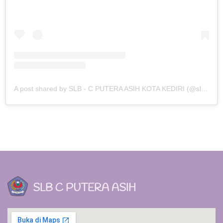
A post shared by SLB - C PUTERA ASIH KOTA KEDIRI (@slbc_puteraasih)
SLB C PUTERA ASIH