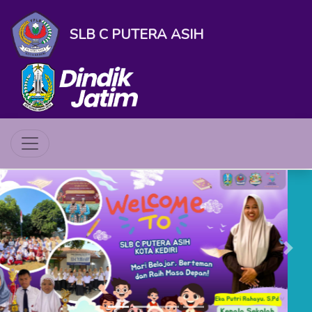
SLB C PUTERA ASIH
Previous
Next
N MURID BARU (SPMB) SLB C PUTERA
Kata Pengantar Kepala Sekolah
Assalamu’alaikum
Warahmatullahi