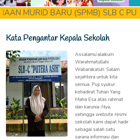
Wabarakatuh. Salam
sejahtera untuk kita
semua. Puji syukur
kehadirat Tuhan Yang
Maha Esa atas rahmat
dan karunia-Nya,
sehingga website resmi
sekolah kami dapat hadir
sebagai salah satu
sarana informasi dan
komunikasi bagi seluruh
warga sekolah serta masyarakat luas. Sebagai lembaga
pendidikan khusus, SLB C Putera Asih memiliki
komitmen untuk memberikan layanan pendidikan terbaik
bagi peserta didik tunagrahita. Kami menyadari bahwa
setiap anak memiliki potensi yang unik, sehingga
pembelajaran di sekolah kami dirancang secara individual,
fungsional dan berorientasi pada kemandirian. Kurikulum