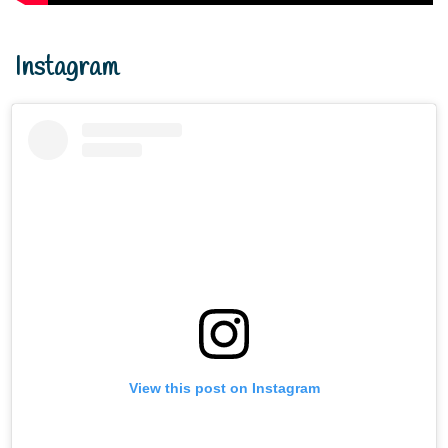
View this post on Instagram
A post shared by SLB - C PUTERA ASIH KOTA KEDIRI (@slbc_puteraasih)