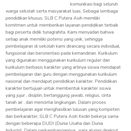
yang digunakan menggunakan kurikulum reguler dan
kurikulum berbasis karakter yang artinya siswa mendapat
pembelajaran dari guru dengan menggunakan kurikulum
nasional dan mendapat pendidikan karakter. Pendidikan
karakter bertujuan untuk membentuk karakter siswa
yang jujur , disiplin, bertanggung jawab, religius, cinta
tanah air , dan mencintai lingkungan. Dalam proses
pembelajaran agar menghasilkan lulusan yang kompeten
dan berkarakter, SLB C Putera Asih Kediri bekerja sama
dengan beberapa DUDI (Dunia Usaha dan Dunia
Industri). Dalam perkembangannya , para alumni direkrut
oleh beberapa perusahaan ataupun membuka usaha
mandiri. Website ini kami hadirkan sebagai media untuk
memperkenalkan program, kegiatan serta berbagai
informasi penting terkait sekolah. Kami berharap melalui
website ini, orang tua, masyarakat dan seluruh pemangku
kepentingan dapat lebih mengenal serta mendukung
upaya kami dalam mendidik dan membina peserta didik.
Kami juga mengajak seluruh pihak untuk terus bersinergi