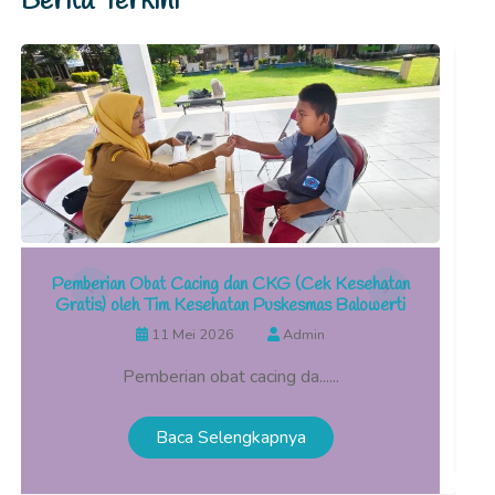
Pemberian Obat Cacing dan CKG (Cek Kesehatan
K
Gratis) oleh Tim Kesehatan Puskesmas Balowerti
11 Mei 2026
Admin
Pemberian obat cacing da......
Baca Selengkapnya
Galeri