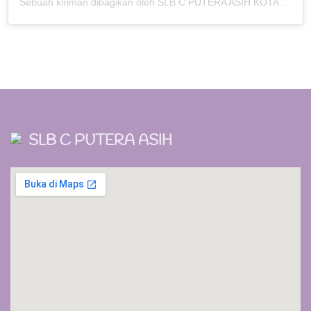
Sebuah kiriman dibagikan oleh SLB C PUTERA ASIH KOTA KEDIRI (@slbc_puteraasih)
SLB C PUTERA ASIH