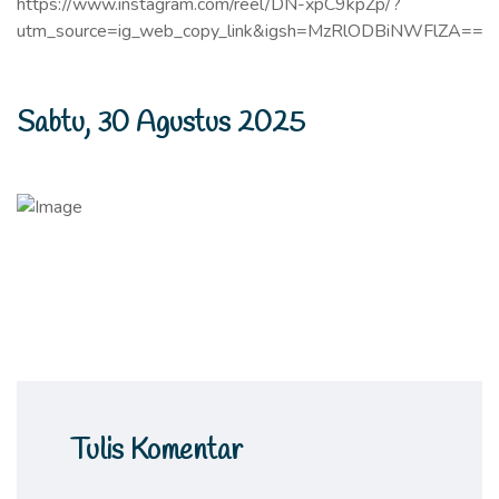
https://www.instagram.com/reel/DN-xpC9kpZp/?
utm_source=ig_web_copy_link&igsh=MzRlODBiNWFlZA==
Sabtu, 30 Agustus 2025
Tulis Komentar