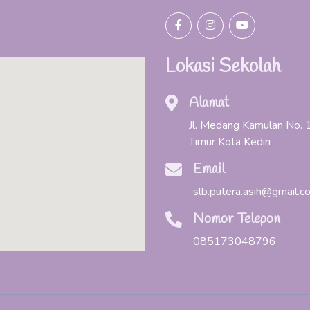
Lokasi Sekolah
Alamat
Jl. Medang Kamulan No. 1
Timur Kota Kediri
Email
slb.putera.asih@gmail.c
Nomor Telepon
085173048796