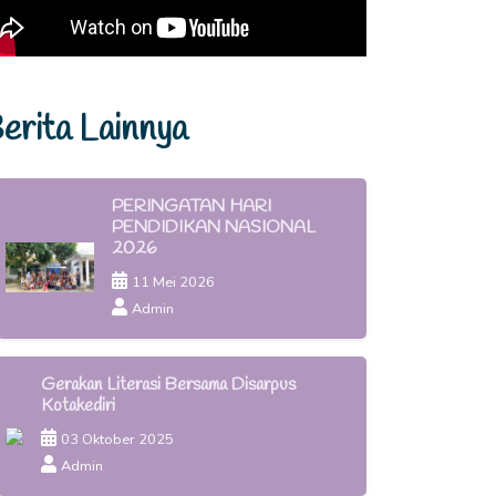
erita Lainnya
PERINGATAN HARI
PENDIDIKAN NASIONAL
2026
11 Mei 2026
Admin
Gerakan Literasi Bersama Disarpus
Kotakediri
03 Oktober 2025
Admin