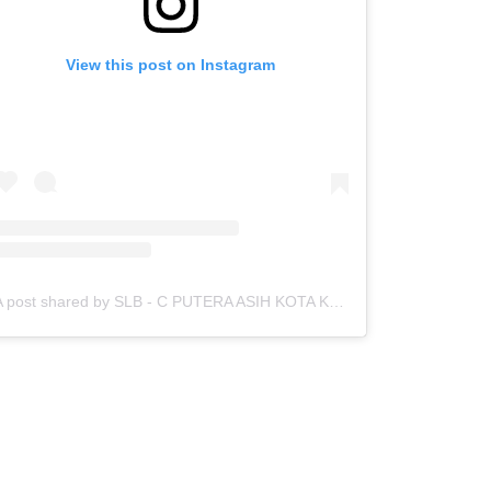
View this post on Instagram
A post shared by SLB - C PUTERA ASIH KOTA KEDIRI (@slbc_puteraasih)