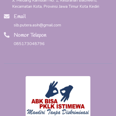
Jl. Medang Kamulan No. 1, Kelurahan Balowerti,
Kecamatan Kota, Provinsi Jawa Timur Kota Kediri
Email
slb.putera.asih@gmail.com
Nomor Telepon
085173048796