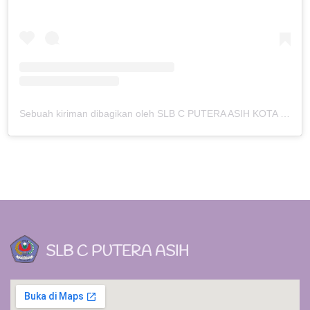
Sebuah kiriman dibagikan oleh SLB C PUTERA ASIH KOTA KEDIRI (@slbc_puteraasih)
SLB C PUTERA ASIH