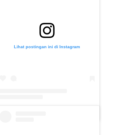
Lihat postingan ini di Instagram
Sebuah kiriman dibagikan oleh SLB C PUTERA ASIH KOTA KEDIRI (@slbc_puteraasih)