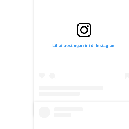
Lihat postingan ini di Instagram
Sebuah kiriman dibagikan oleh SLB C PUTERA ASIH KOTA KEDIRI (@slbc_puter