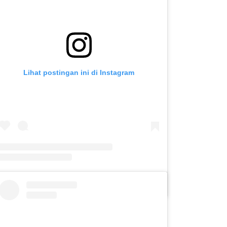
Lihat postingan ini di Instagram
Sebuah kiriman dibagikan oleh MKKS PK-PLK SLB KOTA KEDIRI (@mkksslbkotakediri)