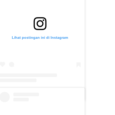
Lihat postingan ini di Instagram
Sebuah kiriman dibagikan oleh SLB C PUTERA ASIH KOTA KEDIRI (@slbc_puteraasih)