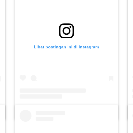
Lihat postingan ini di Instagram
aasih)
Sebuah kiriman dibagikan oleh SLB C PUTERA ASIH KOTA KEDIRI (@slbc_puteraasih)