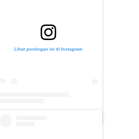
Lihat postingan ini di Instagram
Sebuah kiriman dibagikan oleh SLB C PUTERA ASIH KOTA KEDIRI (@slbc_puteraasih)