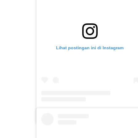
Lihat postingan ini di Instagram
Sebuah kiriman dibagikan oleh SLB C PUTERA ASIH KOTA KEDIRI (@slbc_puter