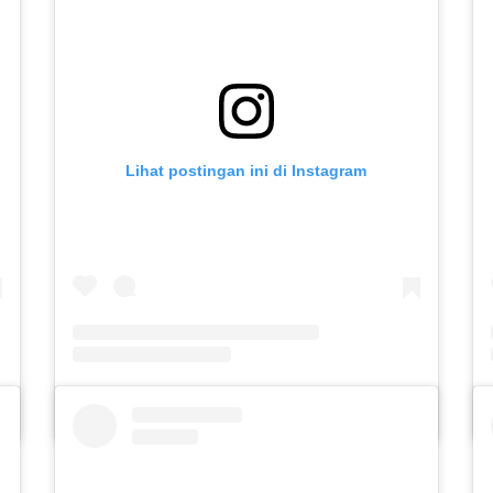
Lihat postingan ini di Instagram
aasih)
Sebuah kiriman dibagikan oleh SLB C PUTERA ASIH KOTA KEDIRI (@slbc_puteraasih)