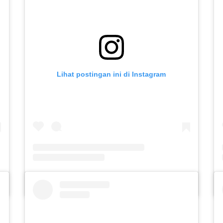
Lihat postingan ini di Instagram
.psi)
Sebuah kiriman dibagikan oleh SLB C PUTERA ASIH KOTA KEDIRI (@slbc_puteraasih)