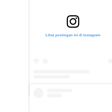
Lihat postingan ini di Instagram
Sebuah kiriman dibagikan oleh SLB C PUTERA ASIH KOTA KEDIRI (@slbc_puter