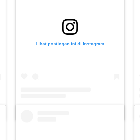
Lihat postingan ini di Instagram
aasih)
Sebuah kiriman dibagikan oleh Forum Psikologi Islam Angkatan 2023 (@psikologiislam23_uinkediri)