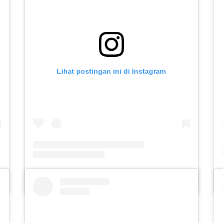
Lihat postingan ini di Instagram
kediri)
Sebuah kiriman dibagikan oleh Forum Psikologi Islam Angkatan 2023 (@psikologiislam23_uinkediri)