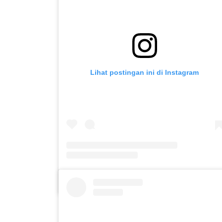
Lihat postingan ini di Instagram
Sebuah kiriman dibagikan oleh MAGANG DINAS PERHUBUNGAN KOTA KEDIRI (@pkp.dishubkotakediri)