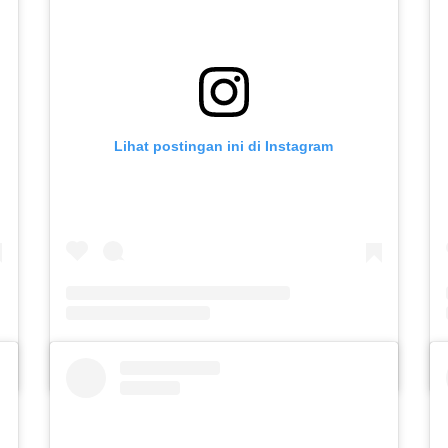
Lihat postingan ini di Instagram
Sebuah kiriman dibagikan oleh SLB C PUTERA ASIH KOTA KEDIRI (@slbc_puteraasih)