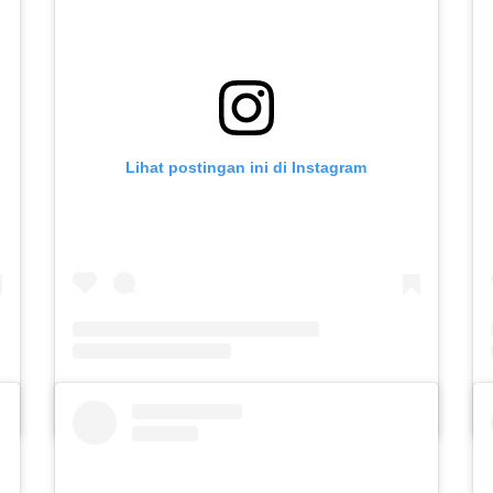
Lihat postingan ini di Instagram
aasih)
Sebuah kiriman dibagikan oleh SLB C PUTERA ASIH KOTA KEDIRI (@slbc_puteraasih)