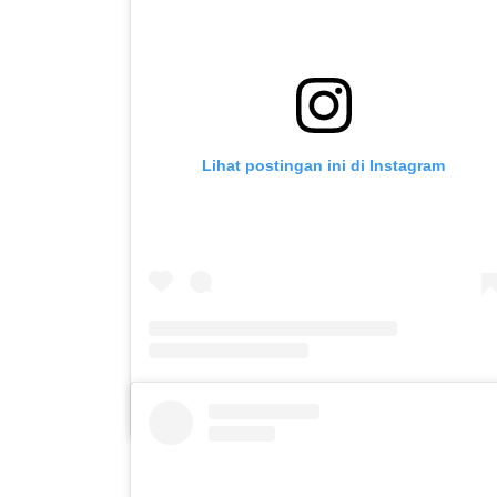
Lihat postingan ini di Instagram
Sebuah kiriman dibagikan oleh Kaca Hati Psikologi (@kacahati