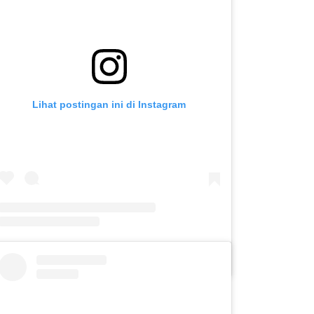
Lihat postingan ini di Instagram
Sebuah kiriman dibagikan oleh SLB C PUTERA ASIH KOTA KEDIRI (@slbc_puteraasih)