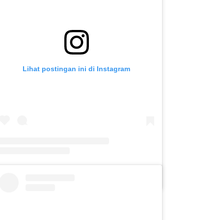
Lihat postingan ini di Instagram
Sebuah kiriman dibagikan oleh SLB C PUTERA ASIH KOTA KEDIRI (@slbc_puteraasih)