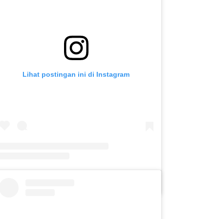
Lihat postingan ini di Instagram
Sebuah kiriman dibagikan oleh SLB C PUTERA ASIH KOTA KEDIRI (@slbc_puteraasih)