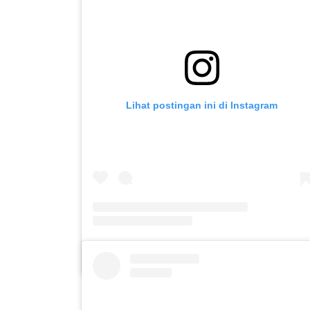
Lihat postingan ini di Instagram
Sebuah kiriman dibagikan oleh SLB C PUTERA ASIH KOTA KEDIRI (@slbc_puter