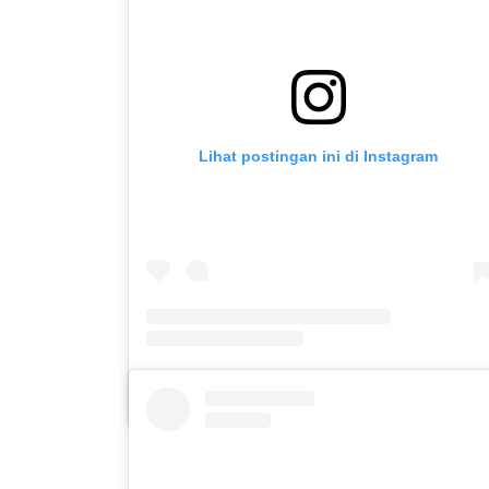
Lihat postingan ini di Instagram
Sebuah kiriman dibagikan oleh Forum Psikologi Islam Angkatan 2023 (@psikologiislam23_uin